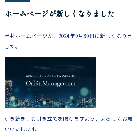
– レポーティング
ホームページが新しくなりました
– Looker Studio構築サービス
Price
当社ホームページが、2024年9月30日に新しくなりま
した。
コンサルティング料金
Company
HOME
会社概要
コンサルタント紹介
引き続き、お引き立てを賜りますよう、よろしくお願
採用情報
いいたします。