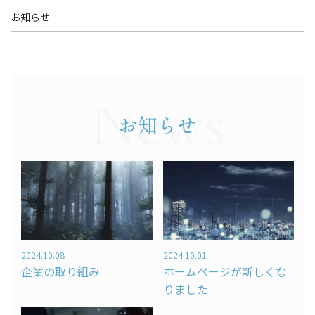
お知らせ
– 経営戦略
「WEBマーケティングを徹底解説」
News
お問い合わせ
お知らせ
資料請求
スポット診断
2024.10.08
2024.10.01
企業の取り組み
ホームページが新しくな
りました