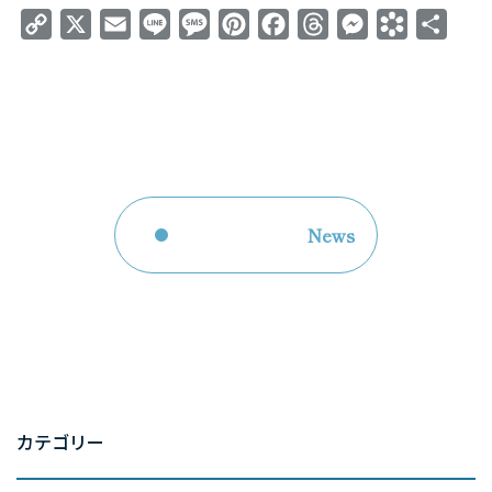
お問い合わせ
Copy
X
Email
Line
Message
Pinterest
Facebook
Threads
Messenger
Bookmark
共
資料請求申し込み
Link
有
スポット診断お申込み
レポーティングサービスお申込み
Column
News
コラムトップ
– SEO対策
– WEBマーケティング
– レポート作成
カテゴリー
– WEBデータ分析
– WEB広告