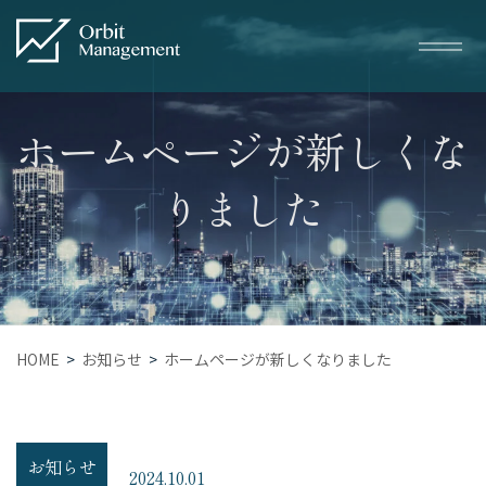
ホームページが新しくな
りました
Service
サービス一覧
– トータルWEBマーケティング
HOME
お知らせ
ホームページが新しくなりました
– SEO対策
– WEB広告
– ホームページ・LP制作
お知らせ
2024.10.01