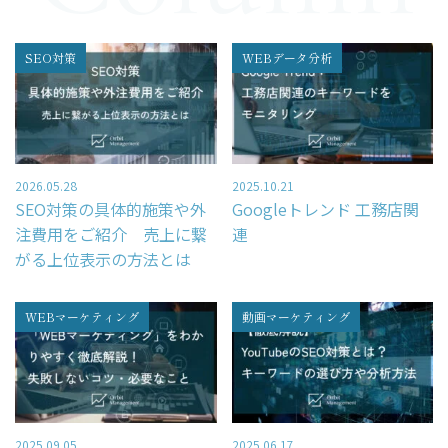
– レポーティング
– Looker Studio構築サービス
SEO対策
WEBデータ分析
Price
コンサルティング料金
2026.05.28
2025.10.21
SEO対策の具体的施策や外
Googleトレンド 工務店関
Company
注費用をご紹介 売上に繋
連
がる上位表示の方法とは
HOME
WEBマーケティング
動画マーケティング
会社概要
コンサルタント紹介
採用情報
2025.09.05
2025.06.17