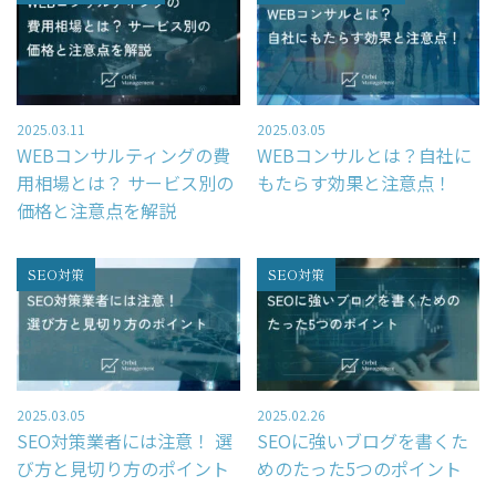
– 経営戦略
「WEBマーケティングを徹底解説」
2025.03.11
2025.03.05
WEBコンサルティングの費
WEBコンサルとは？自社に
お問い合わせ
用相場とは？ サービス別の
もたらす効果と注意点！
価格と注意点を解説
資料請求
SEO対策
SEO対策
スポット診断
2025.03.05
2025.02.26
SEO対策業者には注意！ 選
SEOに強いブログを書くた
び方と見切り方のポイント
めのたった5つのポイント