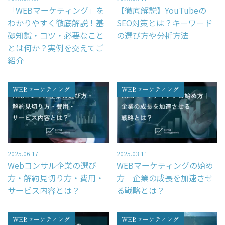
お問い合わせ
「WEBマーケティング」を
【徹底解説】YouTubeの
資料請求申し込み
わかりやすく徹底解説！基
SEO対策とは？キーワード
礎知識・コツ・必要なこと
の選び方や分析方法
スポット診断お申込み
とは何か？実例を交えてご
レポーティングサービスお申込み
紹介
Column
WEBマーケティング
WEBマーケティング
コラムトップ
– SEO対策
2025.06.17
2025.03.11
Webコンサル企業の選び
WEBマーケティングの始め
– WEBマーケティング
方・解約見切り方・費用・
方｜企業の成長を加速させ
– レポート作成
サービス内容とは？
る戦略とは？
– WEBデータ分析
WEBマーケティング
WEBマーケティング
– WEB広告