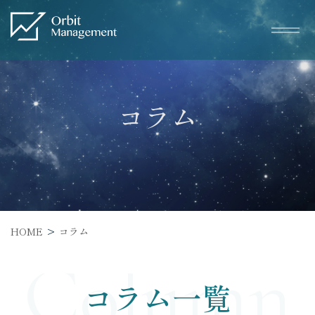
コラム
Service
サービス一覧
– トータルWEBマーケティング
HOME
コラム
– SEO対策
Column
– WEB広告
コラム一覧
– ホームページ・LP制作