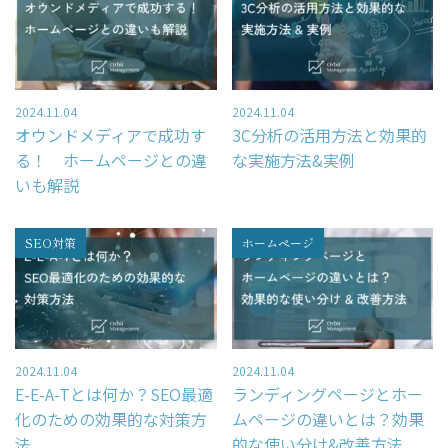
2024.11.04
2024.11.04
オウンドメディアで成功す
3C分析の活用方法と効果的
る！ ホームページとの違
な実施方法&実例
いも解説
SEO対策
ホームページ
2024.11.04
2024.11.04
E-E-A-Tとは何か？SEO最適
ランディングページとホー
化のための効果的な対策方
ムページの違いとは？効果
法
的な使い分け&改善方法