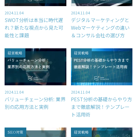
2024.11.04
2024.11.04
SWOT分析は本当に時代遅
デジタルマーケティングと
れ？新たな視点から見た可
Webマーケティングの違い
能性と課題
＆コンサル会社の選び方
経営戦略
経営戦略
2024.11.04
2024.11.04
バリューチェーン分析: 業界
PEST分析の基礎からやり方
別の応用方法と実例
まで徹底解説！テンプレー
ト活用術
SEO対策
経営戦略