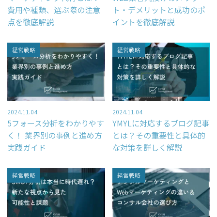
費用や種類、選ぶ際の注意
ト・デメリットと成功のポ
点を徹底解説
イントを徹底解説
経営戦略
経営戦略
2024.11.04
2024.11.04
5フォース分析をわかりやす
YMYLに対応するブログ記事
く！ 業界別の事例と進め方
とは？その重要性と具体的
実践ガイド
な対策を詳しく解説
経営戦略
経営戦略