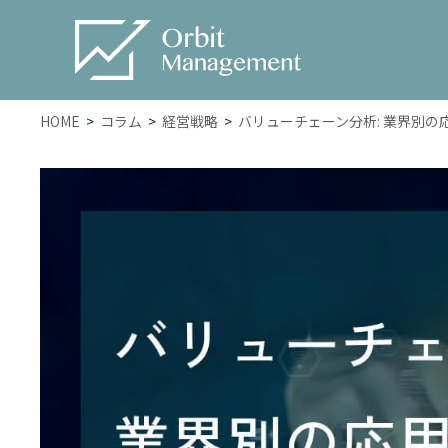
HOME
コラム
経営戦略
バリューチェーン分析: 業界別の
Service
サービス一覧
– トータルWEBマーケティン
グ
– SEO対策
– WEB広告
– ホームページ・LP制作