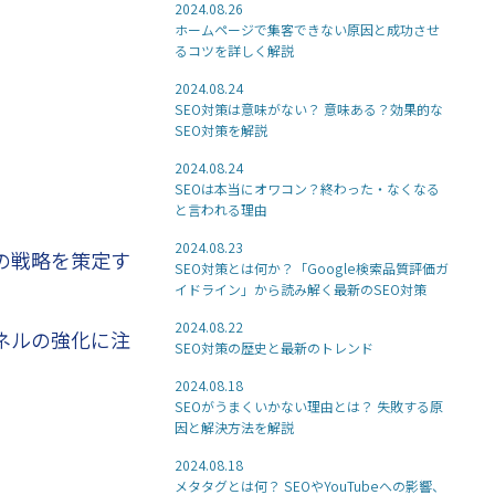
2024.08.26
ホームページで集客できない原因と成功させ
るコツを詳しく解説
2024.08.24
SEO対策は意味がない？ 意味ある？効果的な
SEO対策を解説
2024.08.24
SEOは本当にオワコン？終わった・なくなる
と言われる理由
2024.08.23
の戦略を策定す
SEO対策とは何か？「Google検索品質評価ガ
イドライン」から読み解く最新のSEO対策
2024.08.22
ネルの強化に注
SEO対策の歴史と最新のトレンド
2024.08.18
SEOがうまくいかない理由とは？ 失敗する原
因と解決方法を解説
2024.08.18
メタタグとは何？ SEOやYouTubeへの影響、