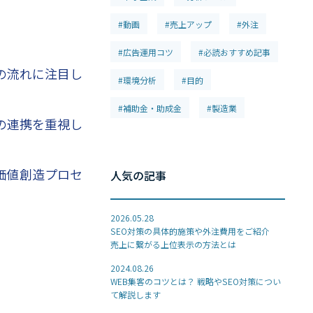
#動画
#売上アップ
#外注
#広告運用コツ
#必読おすすめ記事
の流れに注目し
#環境分析
#目的
#補助金・助成金
#製造業
の連携を重視し
価値創造プロセ
人気の記事
2026.05.28
SEO対策の具体的施策や外注費用をご紹介
売上に繋がる上位表示の方法とは
2024.08.26
WEB集客のコツとは？ 戦略やSEO対策につい
て解説します