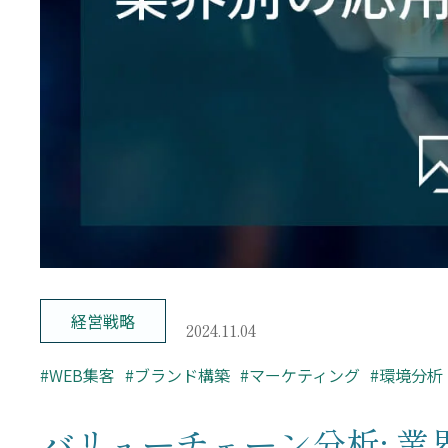
– レポーティング
– Looker Studio構築サービス
お問い合わせ
経営戦略
2024.11.04
#WEB集客
#ブランド構築
#マーケティング
#環境分析
バリューチェーン分析: 