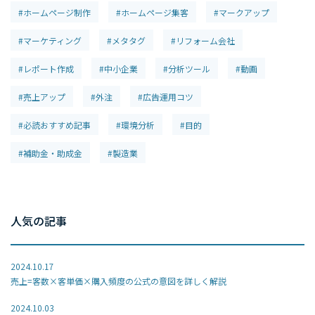
#ホームページ制作
#ホームページ集客
#マークアップ
#マーケティング
#メタタグ
#リフォーム会社
#レポート作成
#中小企業
#分析ツール
#動画
#売上アップ
#外注
#広告運用コツ
#必読おすすめ記事
#環境分析
#目的
#補助金・助成金
#製造業
人気の記事
2024.10.17
売上=客数×客単価×購入頻度の公式の意図を詳しく解説
2024.10.03