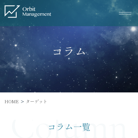
Warning
: Undefined variable $text_h1 in
/home/wp035731/orbit-m.co.jp/public_html/wp/wp-
content/themes/base/functions.php
on line
438
Orbit Management" width="226" height="60">
コラム
Service
サービス一覧
HOME
ターゲット
– トータルWEBマーケティング
Column
– SEO対策
コラム一覧
– WEB広告