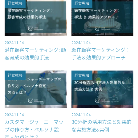
採用情報
経営戦略
経営戦略
お問い合わせ
資料請求申し込み
スポット診断お申込み
2024.11.04
2024.11.04
レポーティングサービスお申込み
潜在顧客マーケティング: 顧
顕在顧客マーケティング：
客育成の効果的手法
手法＆効果的アプローチ
Column
経営戦略
経営戦略
コラムトップ
– SEO対策
– WEBマーケティング
2024.11.04
2024.11.04
カスタマージャーニーマッ
3C分析の活用方法と効果的
– レポート作成
プの作り方・ペルソナ設
な実施方法&実例
定・欠点とは？
– WEBデータ分析