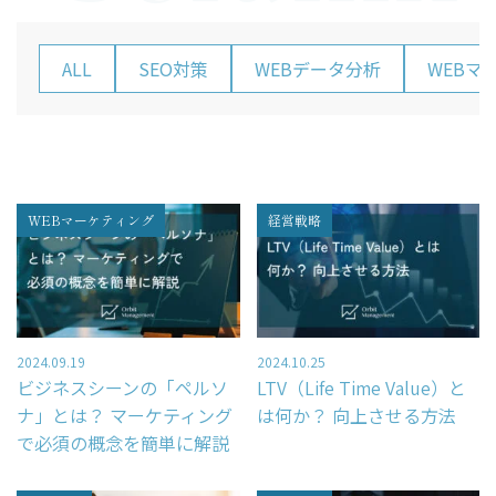
– ホームページ・LP制作
– レポーティング
ALL
SEO対策
WEBデータ分析
WEBマ
– Looker Studio構築サービス
Price
WEBマーケティング
経営戦略
コンサルティング料金
Company
2024.09.19
2024.10.25
HOME
ビジネスシーンの「ペルソ
LTV（Life Time Value）と
ナ」とは？ マーケティング
は何か？ 向上させる方法
会社概要
で必須の概念を簡単に解説
コンサルタント紹介