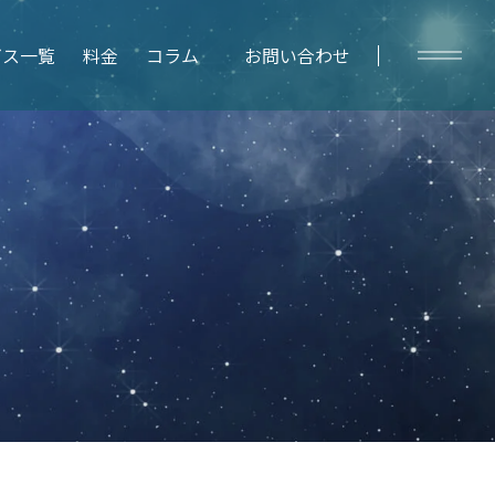
/wp-
ビス一覧
料金
コラム
お問い合わせ
y
Column
コラムトップ
– SEO対策
– WEBマーケティング
– レポート作成
– WEBデータ分析