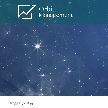
Warning
: Undefined variable $
content/themes/base/functions
Orbit Management" width="226"
Service
サービス一覧
– トータルWEBマーケティン
グ
– SEO対策
– WEB広告
HOME
動画