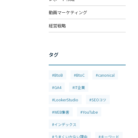
動画マーケティング
経営戦略
タグ
#BtoB
#BtoC
#canonical
#GA4
#IT企業
#LookerStudio
#SEOコツ
#WEB集客
#YouTube
#インデックス
#うまくいかない理由
#キーワード