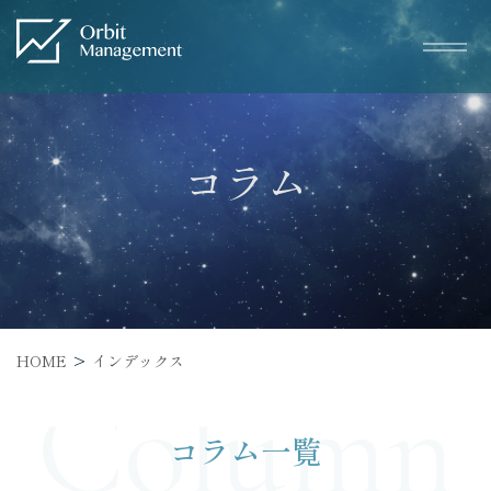
Warning
: Undefined variable $text_h1 in
/home/wp035731/orbit-m.co.jp/public_html/wp/wp-
content/themes/base/functions.php
on line
438
Orbit Management" width="226" height="60">
コラム
Service
サービス一覧
HOME
インデックス
– トータルWEBマーケティング
Column
– SEO対策
コラム一覧
– WEB広告