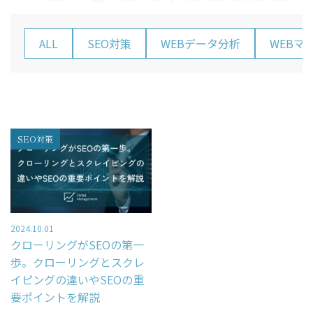
– ホームページ・LP制作
– レポーティング
ALL
SEO対策
WEBデータ分析
WEBマ
– Looker Studio構築サービス
Price
SEO対策
コンサルティング料金
Company
2024.10.01
HOME
クローリングがSEOの第一
歩。クローリングとスクレ
会社概要
イピングの違いやSEOの重
コンサルタント紹介
要ポイントを解説