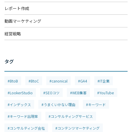
レポート作成
– WEB広告
– 経営戦略
動画マーケティング
「WEBマーケティングを徹底解説」
経営戦略
お問い合わせ
タグ
資料請求
#BtoB
#BtoC
#canonical
#GA4
#IT企業
#LookerStudio
#SEOコツ
#WEB集客
#YouTube
スポット診断
#インデックス
#うまくいかない理由
#キーワード
#キーワード出現率
#コンサルティングサービス
#コンサルティング会社
#コンテンツマーケティング