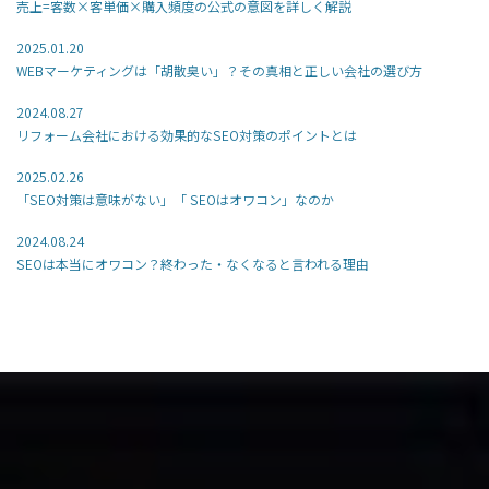
売上=客数×客単価×購入頻度の公式の意図を詳しく解説
2025.01.20
WEBマーケティングは「胡散臭い」？その真相と正しい会社の選び方
2024.08.27
リフォーム会社における効果的なSEO対策のポイントとは
2025.02.26
「SEO対策は意味がない」「 SEOはオワコン」なのか
2024.08.24
SEOは本当にオワコン？終わった・なくなると言われる理由