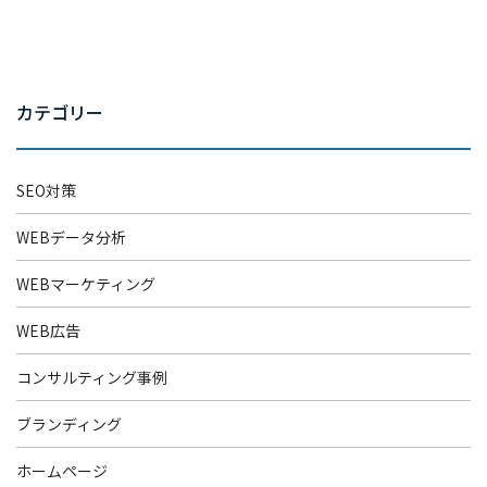
採用情報
お問い合わせ
資料請求申し込み
カテゴリー
スポット診断お申込み
レポーティングサービスお申込み
SEO対策
Column
WEBデータ分析
WEBマーケティング
コラムトップ
WEB広告
– SEO対策
コンサルティング事例
– WEBマーケティング
ブランディング
– レポート作成
ホームページ
– WEBデータ分析