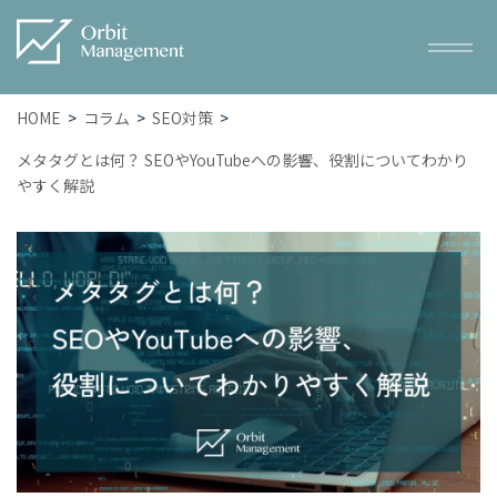
HOME
コラム
SEO対策
メタタグとは何？ SEOやYouTubeへの影響、役割についてわかり
やすく解説
Service
サービス一覧
– トータルWEBマーケティング
– SEO対策
– WEB広告
– ホームページ・LP制作