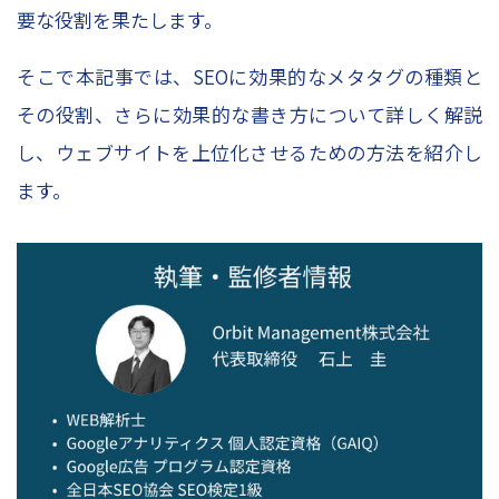
お問い合わせ
要な役割を果たします。
資料請求申し込み
そこで本記事では、SEOに効果的なメタタグの種類と
スポット診断お申込み
その役割、さらに効果的な書き方について詳しく解説
レポーティングサービスお申込み
し、ウェブサイトを上位化させるための方法を紹介し
Column
ます。
コラムトップ
– SEO対策
– WEBマーケティング
– レポート作成
– WEBデータ分析
– WEB広告