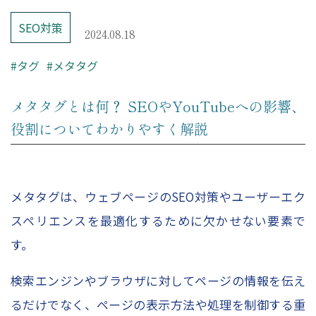
– レポーティング
SEO対策
– Looker Studio構築サービス
2024.08.18
Price
#タグ
#メタタグ
メタタグとは何？ SEOやYouTubeへの影響、
コンサルティング料金
役割についてわかりやすく解説
Company
メタタグは、ウェブページのSEO対策やユーザーエク
HOME
スペリエンスを最適化するために欠かせない要素で
会社概要
す。
コンサルタント紹介
検索エンジンやブラウザに対してページの情報を伝え
採用情報
るだけでなく、ページの表示方法や処理を制御する重