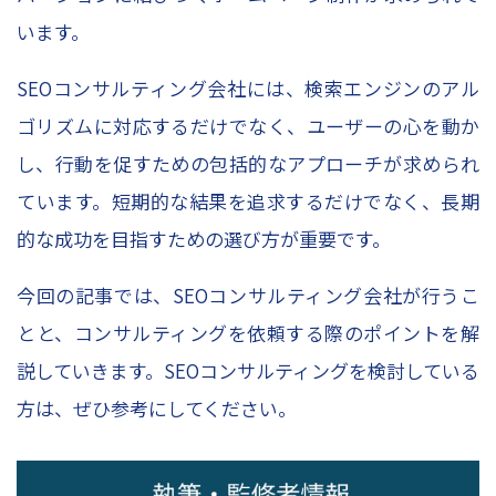
お問い合わせ
います。
資料請求申し込み
スポット診断お申込み
SEOコンサルティング会社には、検索エンジンのアル
ゴリズムに対応するだけでなく、ユーザーの心を動か
レポーティングサービスお申込み
し、行動を促すための包括的なアプローチが求められ
Column
ています。短期的な結果を追求するだけでなく、長期
的な成功を目指すための選び方が重要です。
コラムトップ
今回の記事では、SEOコンサルティング会社が行うこ
– SEO対策
とと、コンサルティングを依頼する際のポイントを解
– WEBマーケティング
説していきます。SEOコンサルティングを検討している
– レポート作成
方は、ぜひ参考にしてください。
– WEBデータ分析
– WEB広告