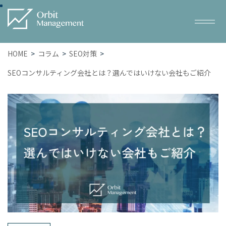
HOME
コラム
SEO対策
SEOコンサルティング会社とは？選んではいけない会社もご紹介
Service
サービス一覧
– トータルWEBマーケティング
– SEO対策
– WEB広告
– ホームページ・LP制作