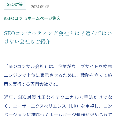
– レポーティング
SEO対策
2024.09.05
– Looker Studio構築サービス
#SEOコツ
#ホームページ集客
Price
SEOコンサルティング会社とは？選んではい
けない会社もご紹介
コンサルティング料金
Company
「SEOコンサル会社」は、企業がウェブサイトを検索
エンジンで上位に表示させるために、戦略を立てて施
HOME
策を実行する専門会社です。
会社概要
近年、SEO対策は単なるテクニカルな手法だけでな
コンサルタント紹介
く、ユーザーエクスペリエンス（UX）を重視し、コン
採用情報
バージョンに結びつくホームページ制作が求められて