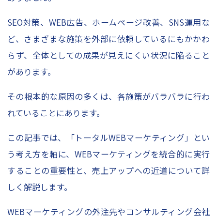
お問い合わせ
資料請求申し込み
SEO対策、WEB広告、ホームページ改善、SNS運用な
スポット診断お申込み
ど、さまざまな施策を外部に依頼しているにもかかわ
らず、全体としての成果が見えにくい状況に陥ること
レポーティングサービスお申込み
があります。
Column
その根本的な原因の多くは、各施策がバラバラに行わ
れていることにあります。
コラムトップ
この記事では、「トータルWEBマーケティング」とい
– SEO対策
う考え方を軸に、WEBマーケティングを統合的に実行
– WEBマーケティング
することの重要性と、売上アップへの近道について詳
– レポート作成
しく解説します。
– WEBデータ分析
WEBマーケティングの外注先やコンサルティング会社
– WEB広告