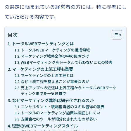
の選定に悩まれている経営者の方には、特に参考にし
– 経営戦略
ていただける内容です。
「WEBマーケティングを徹底解説」
目次
お問い合わせ
トータルWEBマーケティングとは
トータルWEBマーケティングの構成領域
マーケティング戦略全体の中の位置づけ
WEBマーケティングをトータルで行わないことの弊害
資料請求
マーケティングの上流工程も重要
マーケティングの上流工程とは
なぜ上流工程を整えることが重要なのか
売上アップへの近道は上流工程からトータルWEBマーケ
スポット診断
ティングまでを一気通貫で
なぜマーケティング戦略は細分化されるのか
コンサルタント・現場担当者のスキル習得の限界
トータルのマーケティング施策は検証しにくい
支援会社のツールが細分化されたものが多い
理想のWEBマーケティングスタイル