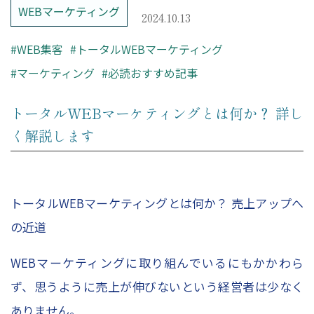
– レポーティング
WEBマーケティング
2024.10.13
– Looker Studio構築サービス
#WEB集客
#トータルWEBマーケティング
Price
#マーケティング
#必読おすすめ記事
トータルWEBマーケティングとは何か？ 詳し
コンサルティング料金
く解説します
Company
トータルWEBマーケティングとは何か？ 売上アップへ
HOME
の近道
会社概要
WEBマーケティングに取り組んでいるにもかかわら
コンサルタント紹介
ず、思うように売上が伸びないという経営者は少なく
採用情報
ありません。