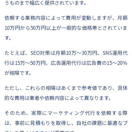
うものまで幅広く提供されています。
依頼する業務内容によって費用が変動しますが、月額
10
万円から
50
万円以上が一般的な価格帯とされていま
す。
たとえば、
SEO
対策は月額
10
万～
30
万円、
SNS
運用代
行は
15
万～
50
万円、広告運用代行は広告費の
15
～
20
％
が相場です。
ただし、これらの相場はあくまで参考値であり、具体
的な費用は業者や依頼内容によって異なります。
そのため、実際にマーケティング代行を依頼する際
は、事前に見積もりを取得し、自社の課題に最適なプ