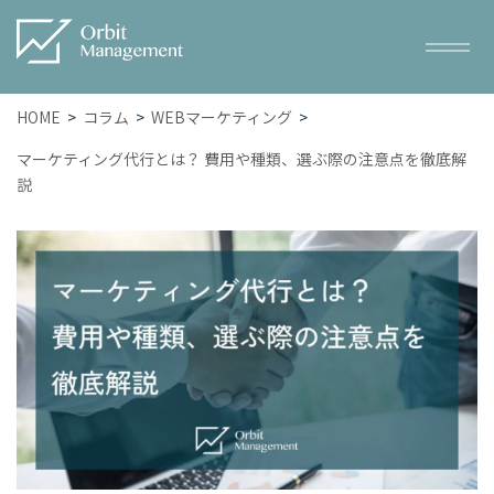
HOME
コラム
WEBマーケティング
マーケティング代行とは？ 費用や種類、選ぶ際の注意点を徹底解
説
Service
サービス一覧
– トータルWEBマーケティング
– SEO対策
– WEB広告
– ホームページ・LP制作