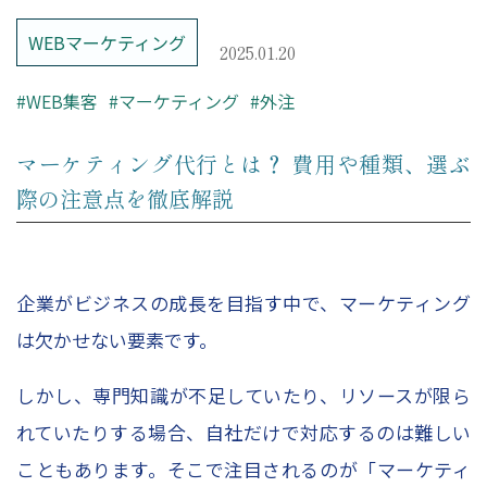
– レポーティング
WEBマーケティング
– Looker Studio構築サービス
2025.01.20
Price
#WEB集客
#マーケティング
#外注
マーケティング代行とは？ 費用や種類、選ぶ
コンサルティング料金
際の注意点を徹底解説
Company
企業がビジネスの成長を目指す中で、マーケティング
HOME
は欠かせない要素です。
会社概要
しかし、専門知識が不足していたり、リソースが限ら
コンサルタント紹介
れていたりする場合、自社だけで対応するのは難しい
採用情報
こともあります。そこで注目されるのが「マーケティ