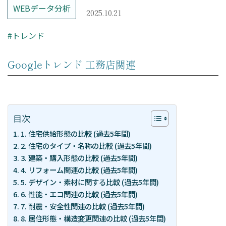
– レポーティング
WEBデータ分析
2025.10.21
– Looker Studio構築サービス
#トレンド
Price
Googleトレンド 工務店関連
コンサルティング料金
Company
目次
1. 住宅供給形態の比較 (過去5年間)
2. 住宅のタイプ・名称の比較 (過去5年間)
HOME
3. 建築・購入形態の比較 (過去5年間)
4. リフォーム関連の比較 (過去5年間)
会社概要
5. デザイン・素材に関する比較 (過去5年間)
コンサルタント紹介
6. 性能・エコ関連の比較 (過去5年間)
7. 耐震・安全性関連の比較 (過去5年間)
採用情報
8. 居住形態・構造変更関連の比較 (過去5年間)