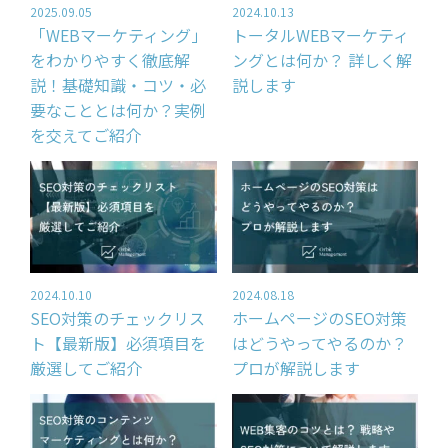
2025.09.05
2024.10.13
「WEBマーケティング」
トータルWEBマーケティ
をわかりやすく徹底解
ングとは何か？ 詳しく解
説！基礎知識・コツ・必
説します
要なこととは何か？実例
を交えてご紹介
2024.10.10
2024.08.18
SEO対策のチェックリス
ホームページのSEO対策
ト【最新版】必須項目を
はどうやってやるのか？
厳選してご紹介
プロが解説します