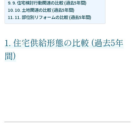
お問い合わせ
9. 住宅検討行動関連の比較 (過去5年間)
10. 土地関連の比較 (過去5年間)
資料請求申し込み
11. 部位別リフォームの比較 (過去5年間)
スポット診断お申込み
レポーティングサービスお申込み
1. 住宅供給形態の比較 (過去5年
Column
間)
コラムトップ
– SEO対策
– WEBマーケティング
– レポート作成
– WEBデータ分析
– WEB広告