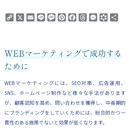
Copy
X
Email
Line
Message
Pinterest
Facebook
Threads
Messenger
Bookmark
共
Link
有
WEBマーケティングで成功する
ために
WEBマーケティングには、SEO対策、広告運用、
SNS、ホームページ制作など様々な手法があります
が、顧客認知を高め、問い合わせを獲得し、中長期的
にブランディングをしていくためには、総合的かつ一
貫性のある施策でないと効果が低くなります。