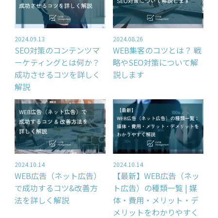
2024.09.13
2024.08.26
SEO対策のコンテンツマ
WEB集客のコツとは？ 戦
ーケティングとは何か？
略やSEO対策について解
成功させるコツを詳しく
説します
解説
2024.10.14
2024.10.14
WEB広告（ネット広告）
【最新】WEB広告（ネッ
で成功するコツ&改善方
ト広告）の種類一覧 | 媒
法を詳しく解説
体・費用・メリット・デ
メリットをわかりやすく