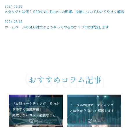
2024.08.18
メタタグとは何？ SEOやYouTubeへの影響、役割についてわかりやすく解説
2024.08.18
ホームページのSEO対策はどうやってやるのか？プロが解説します
Column
おすすめコラム記事