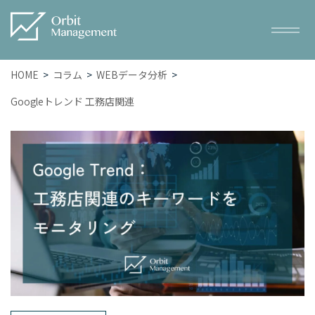
HOME
コラム
WEBデータ分析
Googleトレンド 工務店関連
Service
サービス一覧
– トータルWEBマーケティング
– SEO対策
– WEB広告
– ホームページ・LP制作