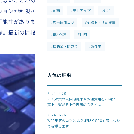
ションが制限さ
#動画
#売上アップ
#外注
可能性がありま
#広告運用コツ
#必読おすすめ記事
ます。最新の情報
#環境分析
#目的
#補助金・助成金
#製造業
人気の記事
2026.05.28
SEO対策の具体的施策や外注費用をご紹介
売上に繋がる上位表示の方法とは
2024.08.26
WEB集客のコツとは？ 戦略やSEO対策につい
て解説します