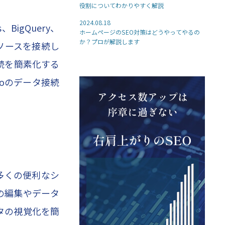
役割についてわかりやすく解説
2024.08.18
BigQuery、
ホームページのSEO対策はどうやってやるの
か？プロが解説します
タソースを接続し
続を簡素化する
ioのデータ接続
、多くの便利なシ
の編集やデータ
タの視覚化を簡