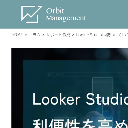
HOME
コラム
レポート作成
Looker Studioは使い
Service
サービス一覧
– トータルWEBマーケティン
グ
– SEO対策
– WEB広告
– ホームページ・LP制作