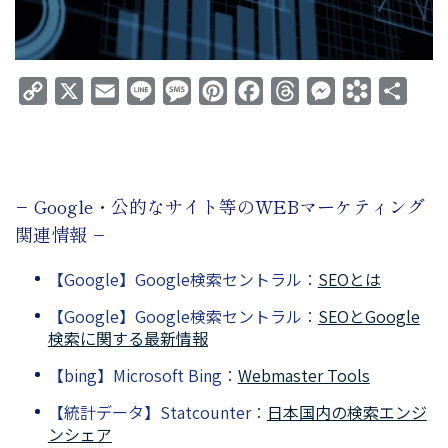
Copy
X
Email
Line
Message
Pinterest
Facebook
Threads
Messenger
Bookmark
共
Link
有
− Google・公的なサイト等のWEBマーケティング
関連情報 −
【Google】Google検索セントラル：
SEOとは
【Google】Google検索セントラル：
SEOとGoogle
検索に関する最新情報
【bing】Microsoft Bing：
Webmaster Tools
【統計データ】Statcounter：
日本国内の検索エンジ
ンシェア