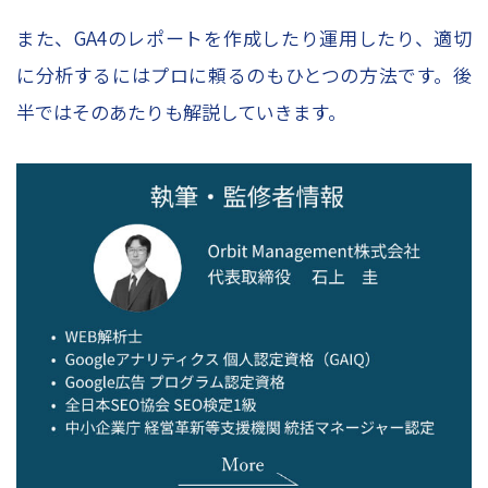
お問い合わせ
また、GA4のレポートを作成したり運用したり、適切
資料請求申し込み
に分析するにはプロに頼るのもひとつの方法です。後
スポット診断お申込み
半ではそのあたりも解説していきます。
レポーティングサービスお申込み
Column
コラムトップ
– SEO対策
– WEBマーケティング
– レポート作成
– WEBデータ分析
– WEB広告