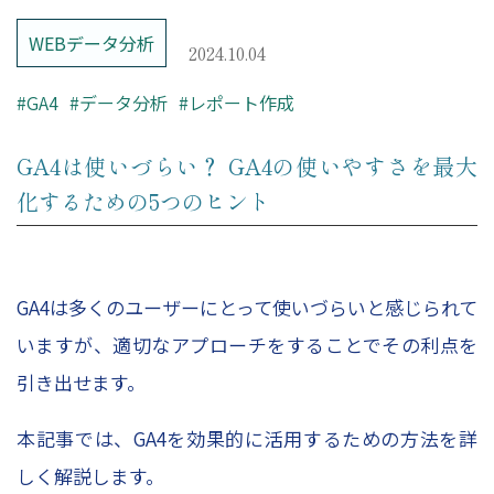
– レポーティング
WEBデータ分析
– Looker Studio構築サービス
2024.10.04
Price
#GA4
#データ分析
#レポート作成
GA4は使いづらい？ GA4の使いやすさを最大
コンサルティング料金
化するための5つのヒント
Company
GA4は多くのユーザーにとって使いづらいと感じられて
HOME
いますが、適切なアプローチをすることでその利点を
会社概要
引き出せます。
コンサルタント紹介
本記事では、GA4を効果的に活用するための方法を詳
採用情報
しく解説します。