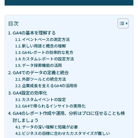
– 経営戦略
「WEBマーケティングを徹底解説」
目次
GA4の基本を理解する
イベントベースの測定方法
お問い合わせ
新しい用語と概念の理解
GA4レポートの効率的な見方
カスタムレポートの設定方法
データ探索機能の活用
資料請求
GA4でのデータの定義と統合
外部ツールとの統合方法
企業成長を支えるGA4の活用術
GA4設定の効率化
スポット診断
カスタムイベントの設定
GA4で得られるインサイトの実用化
GA4のレポート作成や運用、分析はプロに任せることも検
討しましょう
データの深い理解と知識が必要
ビジネスの目標に合わせたカスタマイズが難しい