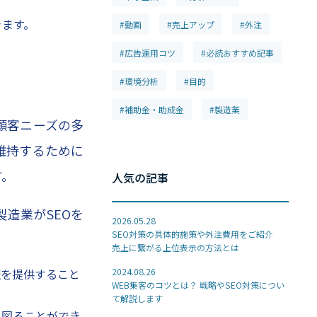
きます。
#動画
#売上アップ
#外注
#広告運用コツ
#必読おすすめ記事
#環境分析
#目的
#補助金・助成金
#製造業
顧客ニーズの多
維持するために
す。
人気の記事
造業がSEOを
2026.05.28
SEO対策の具体的施策や外注費用をご紹介
売上に繋がる上位表示の方法とは
報を提供すること
2024.08.26
WEB集客のコツとは？ 戦略やSEO対策につい
て解説します
を図ることができ