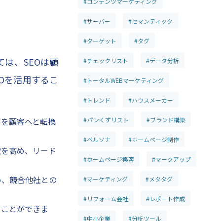
#コンテンツマーケティング
#サーバー
#セマンティック
#ターゲット
#タグ
は、SEOは顧
#チェックリスト
#データ分析
Oを活用するこ
#トータルWEBマーケティング
#トレンド
#ハウスメーカー
客を顧客へと転換
#パンくずリスト
#ブランド構築
#ペルソナ
#ホームページ制作
欲を高め、リード
#ホームページ集客
#マークアップ
め、競合他社との
#マーケティング
#メタタグ
#リフォーム会社
#レポート作成
ることができま
#中小企業
#分析ツール