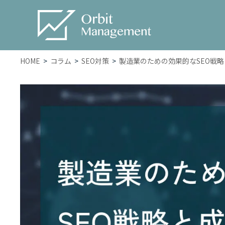
HOME
コラム
SEO対策
製造業のための効果的なSEO戦
Service
サービス一覧
– トータルWEBマーケティン
グ
– SEO対策
– WEB広告
– ホームページ・LP制作