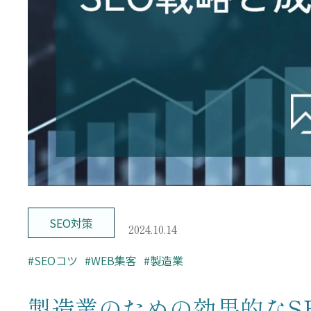
– レポーティング
– Looker Studio構築サービス
お問い合わせ
SEO対策
2024.10.14
#SEOコツ
#WEB集客
#製造業
製造業のための効果的なS