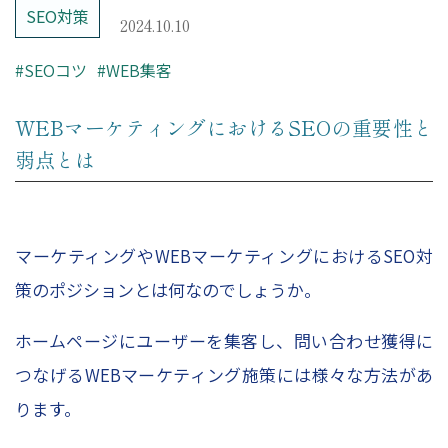
– レポーティング
SEO対策
2024.10.10
– Looker Studio構築サービス
#SEOコツ
#WEB集客
Price
WEBマーケティングにおけるSEOの重要性と
弱点とは
コンサルティング料金
Company
マーケティングやWEBマーケティングにおけるSEO対
策のポジションとは何なのでしょうか。
HOME
会社概要
ホームページにユーザーを集客し、問い合わせ獲得に
つなげるWEBマーケティング施策には様々な方法があ
コンサルタント紹介
ります。
採用情報