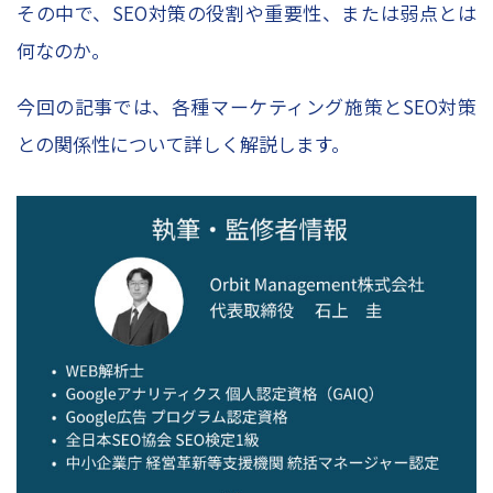
お問い合わせ
その中で、SEO対策の役割や重要性、または弱点とは
資料請求申し込み
何なのか。
スポット診断お申込み
今回の記事では、各種マーケティング施策とSEO対策
レポーティングサービスお申込み
との関係性について詳しく解説します。
Column
コラムトップ
– SEO対策
– WEBマーケティング
– レポート作成
– WEBデータ分析
– WEB広告