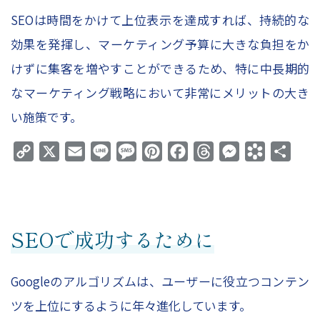
SEOは時間をかけて上位表示を達成すれば、持続的な
効果を発揮し、マーケティング予算に大きな負担をか
けずに集客を増やすことができるため、特に中長期的
なマーケティング戦略において非常にメリットの大き
い施策です。
Copy
X
Email
Line
Message
Pinterest
Facebook
Threads
Messenger
Bookmark
共
Link
有
SEOで成功するために
Googleのアルゴリズムは、ユーザーに役立つコンテン
ツを上位にするように年々進化しています。